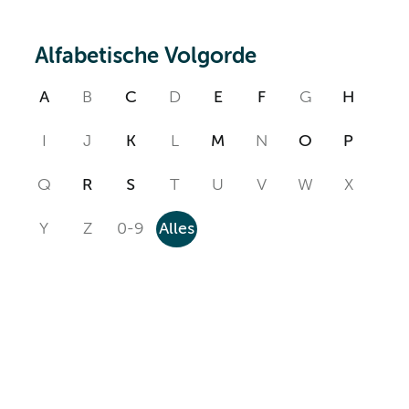
Alfabetische Volgorde
A
B
C
D
E
F
G
H
I
J
K
L
M
N
O
P
Q
R
S
T
U
V
W
X
Y
Z
0-9
Alles