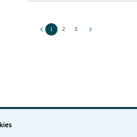
1
2
3
kies